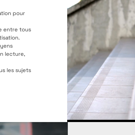
ation pour
e entre tous
isation.
oyens
n lecture,
us les sujets