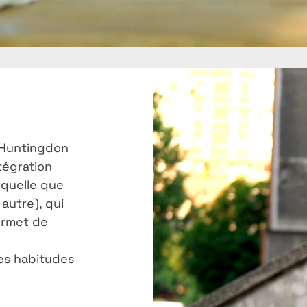
 Huntingdon
ntégration
 quelle que
 autre), qui
ermet de
es habitudes